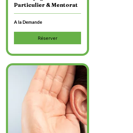
Particulier & Mentorat
A
A la Demande
la
Demande
Réserver