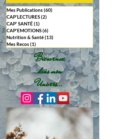
Mes Publications
(60)
60 posts
CAP'LECTURES
(2)
2 posts
CAP' SANTÉ
(1)
1 post
CAP'EMOTIONS
(6)
6 posts
Nutrition & Santé
(13)
13 posts
Mes Recos
(1)
1 post
Bienvenue
dans mon
Univers...