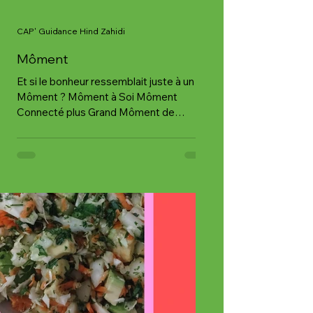
CAP' Guidance Hind Zahidi
Môment
Et si le bonheur ressemblait juste à un
Môment ? Môment à Soi Môment
Connecté plus Grand Môment de
Solitude choisie Môment sans Questions
Môment sans Réponses Juste Soi, le
Ciel, la Terre Et le Souffle de la Vie se
diffusant doucement, sans bruit
Appréciez votre Souffle, il vient du Divin.
Lumineuse journée à vous ✨️✨️✨️