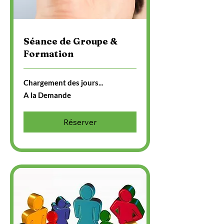
Séance de Groupe &
Formation
Chargement des jours...
A
A la Demande
la
Demande
Réserver