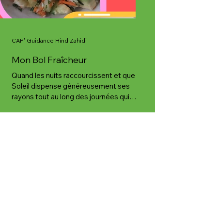
CAP' Guidance Hind Zahidi
Mon Bol Fraîcheur
Quand les nuits raccourcissent et que le
Soleil dispense généreusement ses
rayons tout au long des journées qui
s'allongent, c'est l'occasion de faire le
plein de Vitamine D, sachant que pour
fixer durablement cette matière sur les
Os, il est indispensable de la coupler avec
À Propos
une Alimentation variée, riche en
nutriments essentiels, et une hygiène de
Vie équilibrée (sommeil, hydratation,
de Moi
régulation émotionnelle). Je nous ai
concocté un Bol Fraîcheur, accompagné
de sa vinaigrett