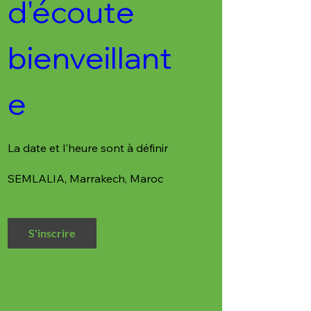
d'écoute 
bienveillant
e
La date et l'heure sont à définir
SEMLALIA
, 
Marrakech, Maroc
S'inscrire