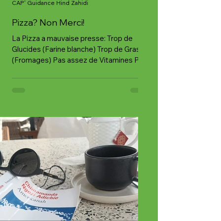
CAP' Guidance Hind Zahidi
Pizza? Non Merci!
La Pizza a mauvaise presse: Trop de
Glucides (Farine blanche) Trop de Gras
(Fromages) Pas assez de Vitamines Pas
assez de Minéraux Pas assez d'Anti-
Oxydants Bref, elle a tout faux côté
Nutrition! Par contre: Plaisir Gustatif
Convivialité (car souvent partagée)
Réconfort (tout droit du four à l'assiette,
surtout par les journées/soirées fraîches)
Attractivité Olfactive et Visuelle
(Reconnaissons-le: les yeux et le nez
mangent aussi!) Et s'il existait une
manière de combiner Sa