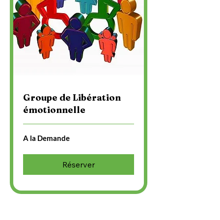
Groupe de Libération
émotionnelle
A
A la Demande
la
Demande
Réserver