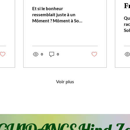
F
Et si le bonheur
ressemblait juste à un
Qu
Môment ? Môment à Soi
rac
Môment Connecté plus
Sol
Grand Môment de
gé
Solitude choisie Môment
ray
sans Questions Môment
jou
sans Réponses Juste Soi,
0
0
c'e
le Ciel, la Terre Et le
ple
Souffle de la Vie se
sac
diffusant doucement,
du
sans bruit Appréciez
mat
Voir plus
votre Souffle, il vient du
ind
Divin. Lumineuse
co
journée à vous ✨️✨️✨️
Ali
ri
ess
hyg
(so
ré