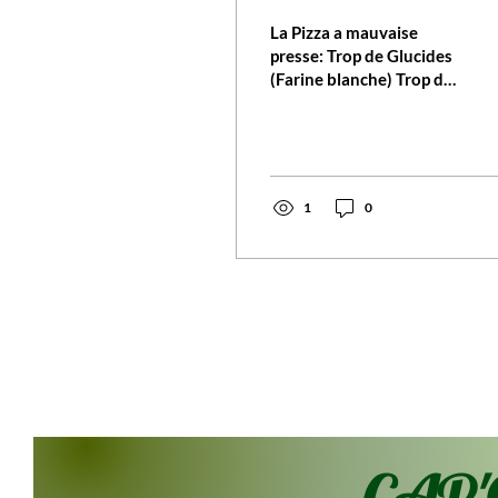
La Pizza a mauvaise
presse: Trop de Glucides
(Farine blanche) Trop de
Gras (Fromages) Pas
assez de Vitamines Pas
assez de Minéraux Pas
assez d'Anti-Oxydants
Bref, elle a tout faux côté
1
0
Nutrition! Par contre:
Plaisir Gustatif
Convivialité (car souvent
partagée) Réconfort
(tout droit du four à
l'assiette, surtout par les
journées/soirées
fraîches) Attractivité
Olfactive et Visuelle
(Reconnaissons-le: les
yeux et le nez mangent
aussi!) Et s'il existait une