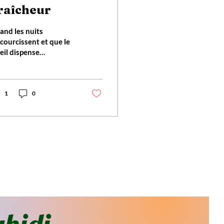
raîcheur
and les nuits
courcissent et que le
eil dispense
néreusement ses
ons tout au long des
rnées qui s'allongent,
st l'occasion de faire le
1
0
in de Vitamine D,
hant que pour fixer
rablement cette
ière sur les Os, il est
ispensable de la
upler avec une
mentation variée,
che en nutriments
entiels, et une
iène de Vie équilibrée
mmeil, hydratation,
gulation