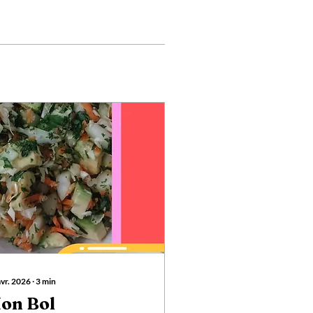
avr. 2026
∙
3
min
on Bol