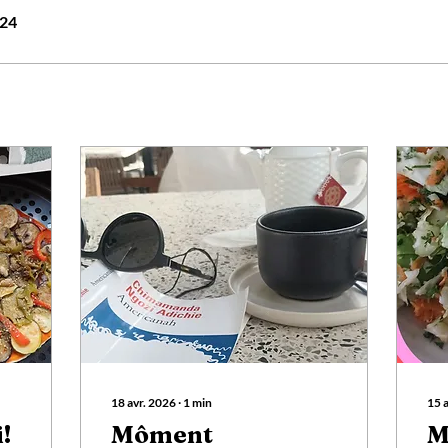
024
18 avr. 2026
∙
1
min
15 
!
Môment
M