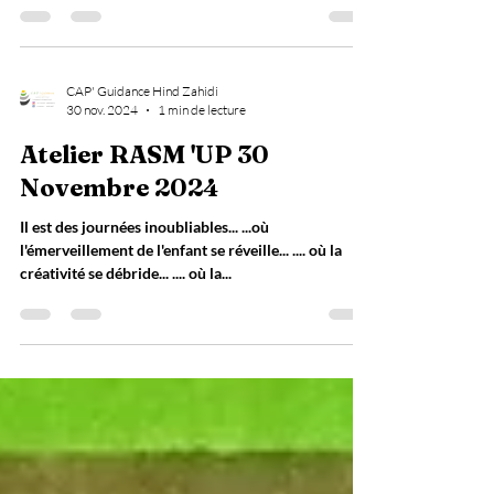
solidaire oeuvrant dans la bonne humeur et le...
CAP' Guidance Hind Zahidi
30 nov. 2024
1 min de lecture
Atelier RASM 'UP 30
Novembre 2024
Il est des journées inoubliables... ...où
l'émerveillement de l'enfant se réveille... .... où la
créativité se débride... .... où la...