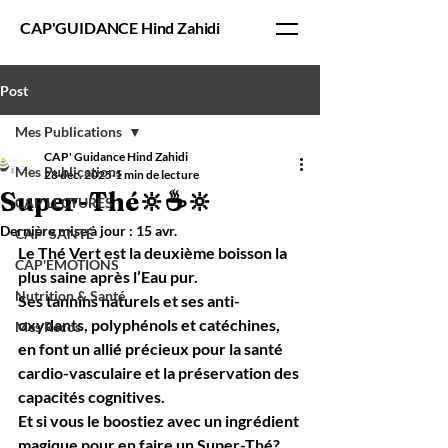
CAP'GUIDANCE Hind Zahidi
Post
Mes Publications
CAP' Guidance Hind Zahidi
Mes Publications
28 déc. 2025
1 min de lecture
Super-Thé🔆☕️🔆
CAP'LECTURES
Dernière mise à jour :
15 avr.
CAP' SANTÉ
Le Thé Vert est la deuxième boisson la 
CAP'EMOTIONS
plus saine après l’Eau pur.
Nutrition & Santé
Ses tannins naturels et ses anti-
oxydants, polyphénols et catéchines, 
Mes Recos
en font un allié précieux pour la santé 
cardio-vasculaire et la préservation des 
capacités cognitives. 
Et si vous le boostiez avec un ingrédient 
magique pour en faire un Super-Thé?