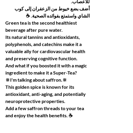
للأعصاب.
أضف بضع خيوط من الزعفران إلى كوب 
الشاي واستمتع بفوائده الصحية. ☕️
Green tea is the second healthiest 
beverage after pure water.
Its natural tannins and antioxidants, 
polyphenols, and catechins make it a 
valuable ally for cardiovascular health 
and preserving cognitive function.
And what if you boosted it with a magic 
ingredient to make it a Super-Tea?
🔆I'm talking about saffron.🔆
This golden spice is known for its 
antioxidant, anti-aging, and potentially 
neuroprotective properties.
Add a few saffron threads to your tea 
and enjoy the health benefits. ☕️