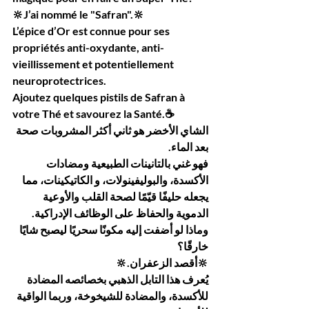
🔆J’ai nommé le "Safran".🔆
L’épice d’Or est connue pour ses 
propriétés anti-oxydante, anti-
vieillissement et potentiellement 
neuroprotectrices.
Ajoutez quelques pistils de Safran à 
votre Thé et savourez la Santé.☕️
الشاي الأخضر هو ثاني أكثر المشروبات صحة 
بعد الماء.
فهو غني بالتانينات الطبيعية ومضادات 
الأكسدة، والبوليفينولات، و الكاتيكينات، مما 
يجعله حليفًا قيّمًا لصحة القلب والأوعية 
الدموية والحفاظ على الوظائف الإدراكية.
وماذا لو أضفت إليه مكونًا سحريًا ليصبح شايًا 
خارقًا؟
🔆أقصد الزعفران.🔆
يُعرف هذا التابل الذهبي بخصائصه المضادة 
للأكسدة، والمضادة للشيخوخة، وربما الواقية 