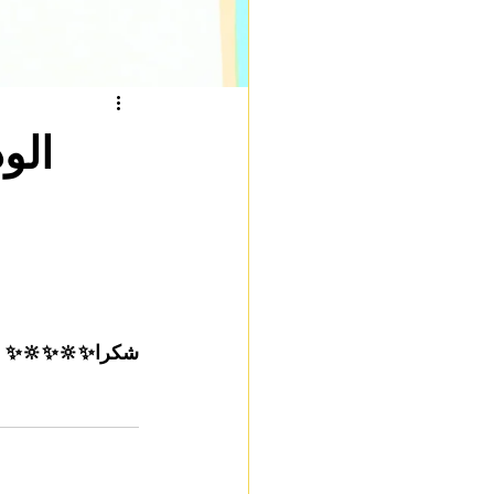
شكرا✨️🔆✨️🔆✨️