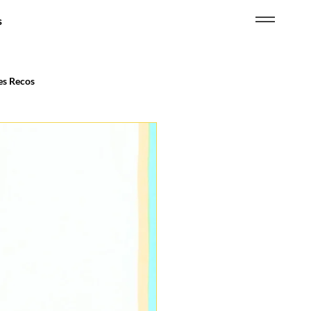
s
s Recos