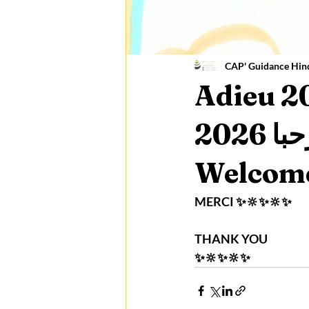
CAP' Guidance Hin
Adieu 202
2025 مرحبا 2026 Bye Bye 2025
Welcom
MERCI ✨️🔆✨️🔆✨️
THANK YOU 
✨️🔆✨️🔆✨️