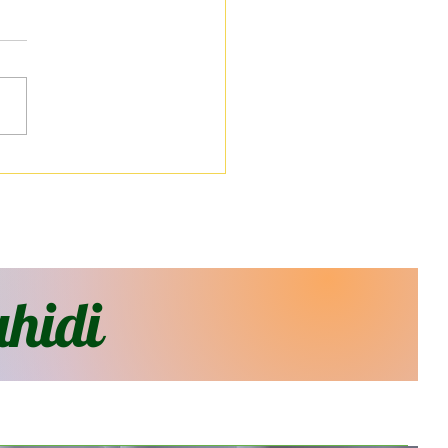
 Bol Fraîcheur
hidi