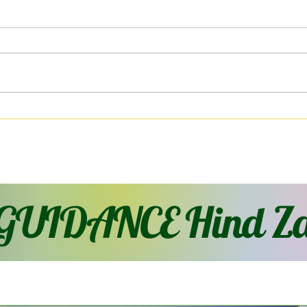
Môment
Mon
GUIDANCE Hind Za